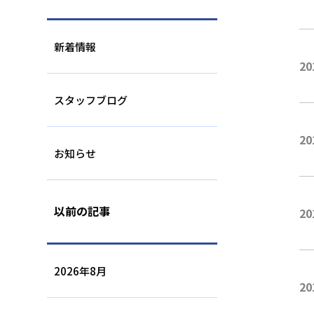
新着情報
投
カ
2
スタッフブログ
投
カ
2
お知らせ
以前の記事
投
カ
2
2026年8月
投
カ
2