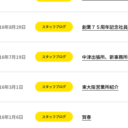
稿日:
テゴリー:
016年8月29日
創業７５周年記念社員
スタッフブログ
稿日:
テゴリー:
016年7月19日
中津出張所、新事務所
スタッフブログ
稿日:
テゴリー:
016年3月1日
東大阪営業所紹介
スタッフブログ
稿日:
テゴリー:
016年1月6日
賀春
スタッフブログ