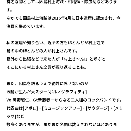
有名な物としては因島村上海賊・柑橘類・除虫菊などありま
す。
なかでも因島村上海賊は2016年4月に日本遺産に認定され、今
注目を集めています。
私の友達や知り合い、近所の方もほとんどが村上姓で
島の中のほとんどの人が村上さんです。
島外から出張などで来た人が「村上さ～ん!」と呼ぶと
そこにいる村上さん全員が振り返ることも。
また、因島を語るうえで絶対に外せないのが
因島が生んだ大スター[ポルノグラフィティ]
Vo.岡野昭仁、Gt新藤春一からなる二人組のロックバンドです。
代表曲は[アポロ]・[ミュージックアワー]・[サウダージ]・[メリ
ッサ]など
数多くありますが、まだまだ名曲は数えきれないほどありま